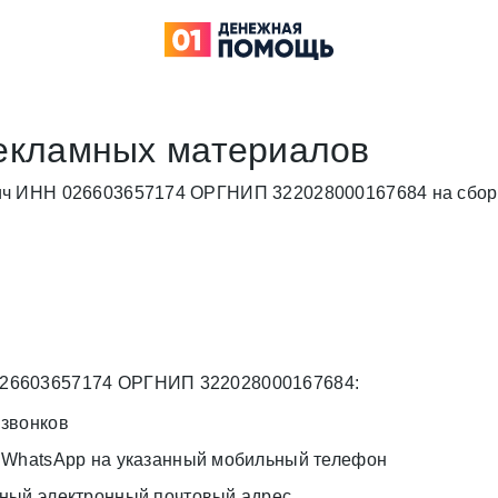
рекламных материалов
ич ИНН 026603657174 ОРГНИП 322028000167684 на сбор,
026603657174 ОРГНИП 322028000167684:
 звонков
и WhatsApp на указанный мобильный телефон
нный электронный почтовый адрес